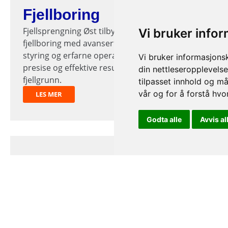
Fjellboring
Fjellsprengning Øst tilbyr profesjonell
Vi bruker info
fjellboring med avanserte borerigger, GPS-
styring og erfarne operatører – for sikre,
Vi bruker informasjons
presise og effektive resultater i alle typer
din nettleseropplevelse
fjellgrunn.
tilpasset innhold og må
vår og for å forstå hv
LES MER
Godta alle
Avvis al
Fjellsplitting
Fjellsprengning Øst tilbyr hydraulisk
fjellsplitting – en trygg og miljøvennlig metode
uten eksplosiver, ideell for urbane og sensitive
områder der tradisjonell sprengning ikke egner
seg.