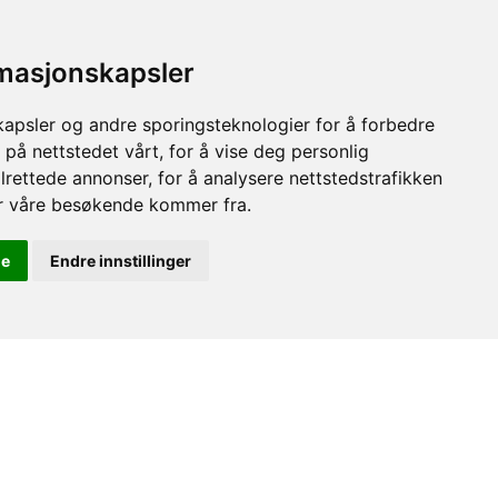
Fjellsikring
Fjellsprengning Øst tilbyr profesjonell
rmasjonskapsler
fjellsikring over hele Norge – med moderne
metoder, erfarne fagfolk og fokus på trygghet,
kapsler og andre sporingsteknologier for å forbedre
stabilitet og kvalitet i alle prosjekter.
 på nettstedet vårt, for å vise deg personlig
lrettede annonser, for å analysere nettstedstrafikken
LES MER
or våre besøkende kommer fra.
le
Endre innstillinger
Fjerne fjell uten
sprenging
Fjellsprengning Øst tilbyr trygg og miljøvennlig
fjerning av fjell med Trollkraft/fjellsprekk – uten
sprengstoff, vibrasjoner eller støy. Ideelt nær