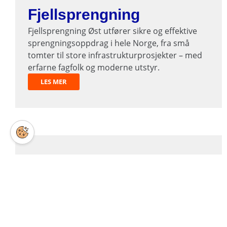
Fjellsprengning
Fjellsprengning Øst utfører sikre og effektive
sprengningsoppdrag i hele Norge, fra små
tomter til store infrastrukturprosjekter – med
erfarne fagfolk og moderne utstyr.
LES MER
Wiresaging
Fjellsprengning Øst utfører presis wiresaging i
fjell, betong og stål – en miljøvennlig,
vibrasjonsfri metode som gir jevne overflater
og høy presisjon i krevende prosjekter.